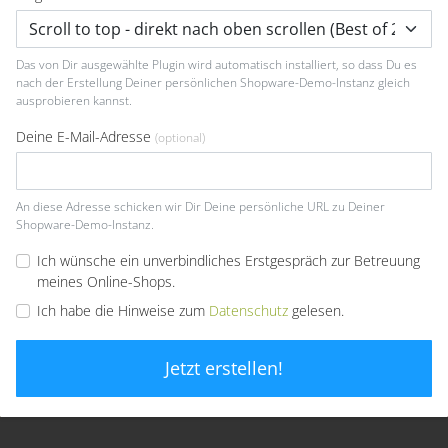
Das von Dir ausgewählte Plugin wird automatisch installiert, so dass Du es
nach der Erstellung Deiner persönlichen Shopware-Demo-Instanz gleich
ausprobieren kannst.
Deine E-Mail-Adresse
(optional)
An diese Adresse schicken wir Dir Deine persönliche URL zu Deiner
Shopware-Demo-Instanz.
Ich wünsche ein unverbindliches Erstgespräch zur Betreuung
meines Online-Shops.
Ich habe die Hinweise zum
Datenschutz
gelesen.
Jetzt erstellen!